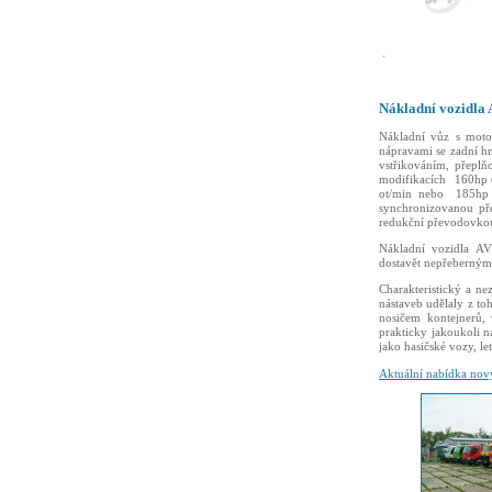
Nákladní vozidla
Nákladní vůz s moto
nápravami se zadní 
vstřikováním, přep
modifikacích 160hp 
ot/min nebo 185hp (
synchronizovanou př
redukční převodovk
Nákladní vozidla AV
dostavět nepřeberným
Charakteristický a ne
nástaveb udělaly z to
nosičem kontejnerů,
prakticky jakoukoli 
jako hasičské vozy, le
Aktuální nabídka no