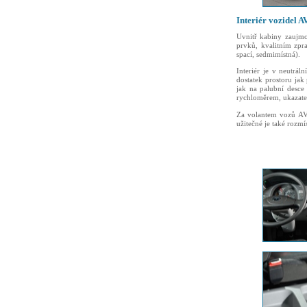
Interiér vozidel A
Uvnitř kabiny zaujmo
prvků, kvalitním zpr
spací, sedmimístná).
Interiér je v neutrá
dostatek prostoru jak
jak na palubní desce 
rychloměrem, ukazate
Za volantem vozů AVI
užitečné je také rozmí