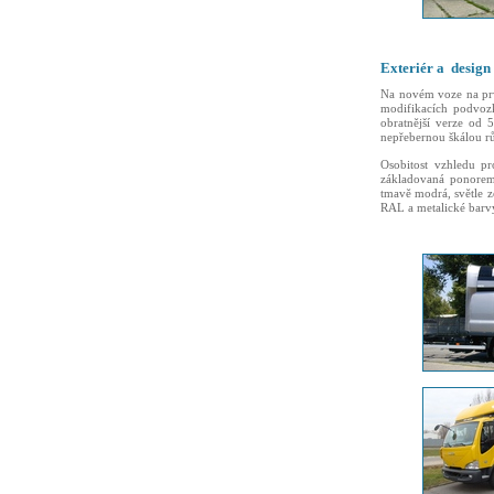
Exteriér a design
Na novém voze na prv
modifikacích podvozk
obratnější verze od 
nepřebernou škálou rů
Osobitost vzhledu p
základovaná ponorem 
tmavě modrá, světle z
RAL a metalické barv