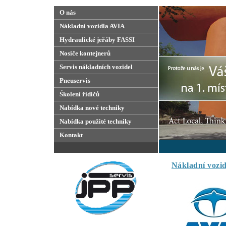
O nás
Nákladní vozidla AVIA
Hydraulické jeřáby FASSI
Nosiče kontejnerů
Servis nákladních vozidel
Pneuservis
Śkolení řidičů
Nabídka nové techniky
Nabídka použité techniky
Kontakt
Nákladní vozi