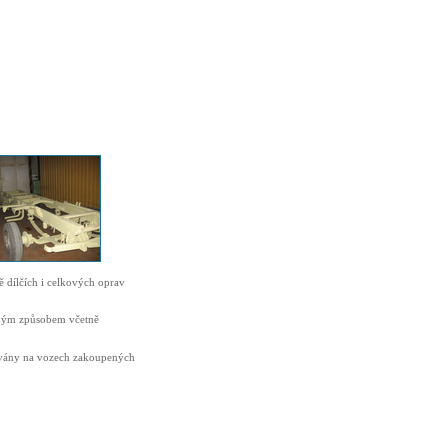
ě dílčích i celkových oprav
nným způsobem včetně
zovány na vozech zakoupených