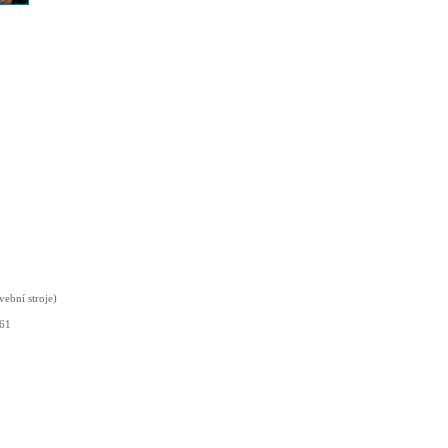
vební stroje)
561