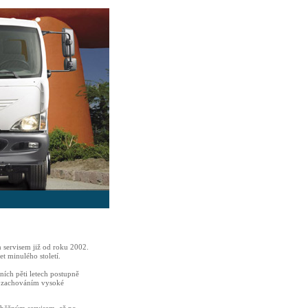
m servisem již od roku 2002.
et minulého století.
ích pěti letech postupně
se zachováním vysoké