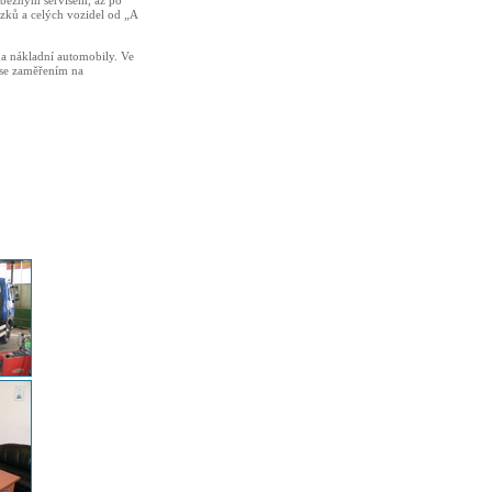
e běžným servisem, až po
zků a celých vozidel od „A
na nákladní automobily. Ve
 se zaměřením na