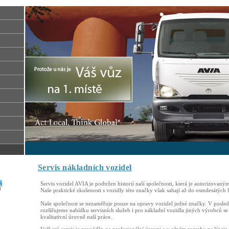
I
Servis nákladních vozidel
Servis vozidel AVIA je podtržen historií naší společnosti, která je autorizovaný
Naše praktické zkušenosti s vozidly této značky však sahají až do osmdesátých l
Naše společnost se nezaměřuje pouze na opravy vozidel jedné značky. V posledn
rozšiřujeme nabídku servisních služeb i pro nákladní vozidla jiných výrobců 
kvalitativní úrovně naší práce.