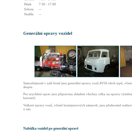
Pátek
7:30 - 17:00
Sobota
--
Neděle
--
Generální opravy vozidel
Samozřejmostí v naší firmě jsou generální opravy vozů AVIA všech typů, včetn
skupin.
Pro urychlení oprav jsou připraveny skladem všechny celky na opravy výmě
karoserií.
Veškeré opravy vozů, včetně kontejnerových nástaveb, jsou přednostně reali
u nás.
Nabídka vozidel po generální opravě