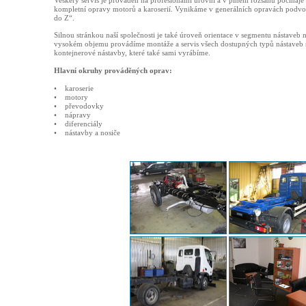
Veškerý servis je prováděn na profesionální úrovni a v plném rozsahu počínaj
kompletní opravy motorů a karoserií. Vynikáme v generálních opravách podvo
do Z“.
Silnou stránkou naší společnosti je také úroveň orientace v segmentu nástaveb 
vysokém objemu provádíme montáže a servis všech dostupných typů nástaveb
kontejnerové nástavby, které také sami vyrábíme.
Hlavní okruhy prováděných oprav:
• karoserie
• motory
• převodovky
• nápravy
• diferenciály
• nástavby a nosiče