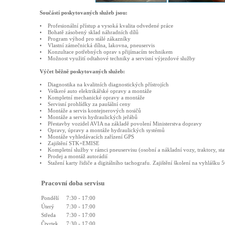
Součástí poskytovaných služeb jsou:
• Profesionální přístup a vysoká kvalita odvedené práce
• Bohatě zásobený sklad náhradních dílů
• Program výhod pro stálé zákazníky
• Vlastní zámečnická dílna, lakovna, pneuservis
• Konzultace potřebných oprav s přijímacím technikem
• Možnost využití odtahové techniky a servisní výjezdové služby
Výčet běžně poskytovaných služeb:
• Diagnostika na kvalitních diagnostických přístrojích
• Veškeré auto elektrikářské opravy a montáže
• Kompletní mechanické opravy a montáže
• Servisní prohlídky za paušální ceny
• Montáže a servis kontejnerových nosičů
• Montáže a servis hydraulických jeřábů
• Přestavby vozidel AVIA na základě povolení Ministerstva dopravy
• Opravy, úpravy a montáže hydraulických systémů
• Montáže vyhledávacích zařízení GPS
• Zajištění STK+EMISE
• Kompletní služby v rámci pneuservisu (osobní a nákladní vozy, traktory, sta
• Prodej a montáž autorádií
• Stažení karty řidiče a digitálního tachografu. Zajištění školení na vyhlášku 
Pracovní doba servisu
Pondělí
7:30 - 17:00
Úterý
7:30 - 17:00
Středa
7:30 - 17:00
Čtvrtek
7:30 - 17:00