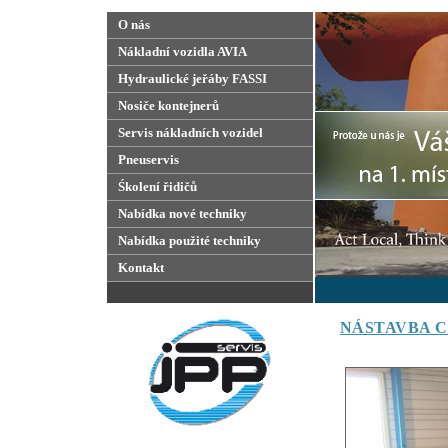
O nás
Nákladní vozidla AVIA
Hydraulické jeřáby FASSI
Nosiče kontejnerů
Servis nákladních vozidel
Pneuservis
Śkolení řidičů
Nabídka nové techniky
Nabídka použité techniky
Kontakt
NÁSTAVBA CTS