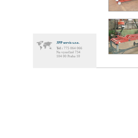
JPP servis s.r.o.
Tel :
775 064 066
Na vysočině 734
104 00 Praha 10